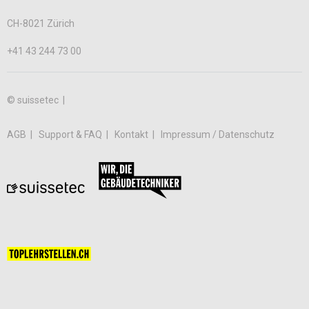
CH-8021 Zürich
+41 43 244 73 00
© suissetec |
AGB
Support & FAQ
Kontakt
Impressum / Datenschutz