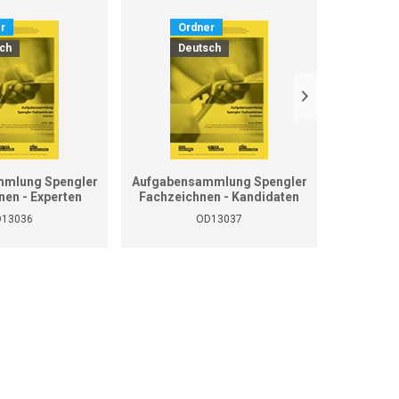
r
Ordner
O
ch
Deutsch
D
mlung Spengler
Aufgabensammlung Spengler
Grundla
nen - Experten
Fachzeichnen - Kandidaten
13036
OD13037