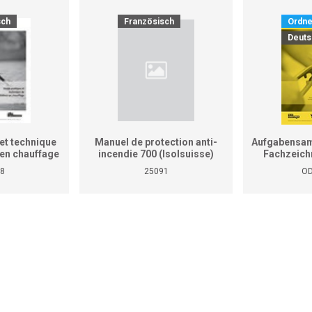
sch
Französisch
Ordne
Deuts
et technique
Manuel de protection anti-
Aufgabensam
r en chauffage
incendie 700 (Isolsuisse)
Fachzeich
as le manuel
8
25091
OD
tiques pour
reprises et
ises)