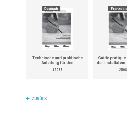
Deutsch
Französi
Technische und praktische
Guide pratique 
Anleitung für den
de l'installateu
Heizungsinstallateur (ersetzt
(Ne remplace p
15088
2508
nicht den praktischen
de travaux pra
Lehrgang für überbetriebliche
cours interent
Kurse und Betriebe)
entrepr
ZURÜCK