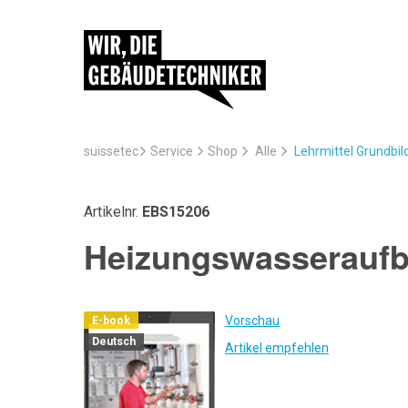
suissetec
Service
Lehrmittel Grundbi
Shop
Alle
Artikelnr.
EBS15206
Heizungswasseraufb
Vorschau
E-book
Deutsch
Artikel empfehlen