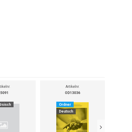
tikelnr.
Artikelnr.
25091
OD13036
ösisch
Ordner
O
Deutsch
D