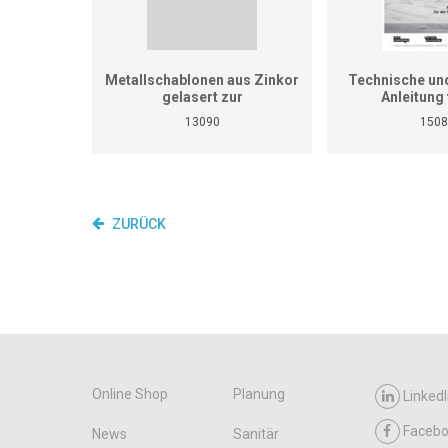
Metallschablonen aus Zinkor
Technische und
gelasert zur
Anleitung 
Aufgabensammlung für
Heizungsinstalla
13090
1508
überbetriebliche Kurse
nicht den pr
Spengler/in (Art-Nr. 13082)
Lehrgang für übe
Abwicklungen Kurs 1-6 und
Kurse und B
Arbeitsstücke für das
Qualifikationsverfahren (33
Übungsstücke)
ZURÜCK
Online Shop
Planung
LinkedI
Faceb
News
Sanitär