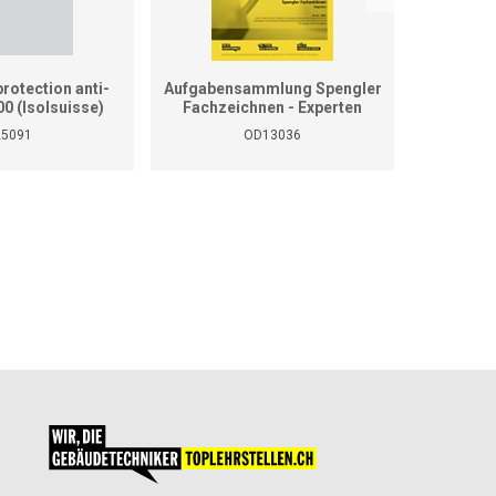
rotection anti-
Aufgabensammlung Spengler
Aufgaben
00 (Isolsuisse)
Fachzeichnen - Experten
Fachzei
25091
OD13036