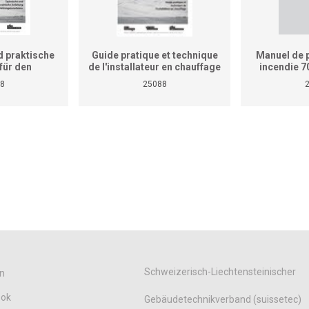
 praktische
Guide pratique et technique
Manuel de p
für den
de l'installateur en chauffage
incendie 7
teur (ersetzt
(Ne remplace pas le manuel
8
25088
aktischen
de travaux pratiques pour
rbetriebliche
cours interentreprises et
etriebe)
entreprises)
Schweizerisch-Liechtensteinischer
n
ook
Gebäudetechnikverband (suissetec)