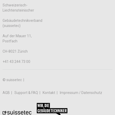
Schweizerisch-
Liechtensteinischer
Gebäudetechnikverband
(suissetec)
Auf der Mauer 11,
Postfach
CH-8021 Zürich
+41 43 244 73 00
© suissetec |
AGB
Support & FAQ
Kontakt
Impressum / Datenschutz