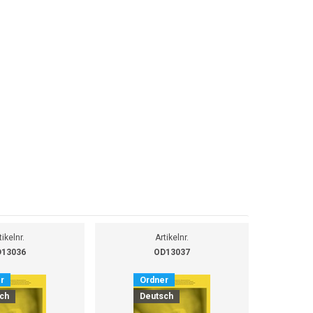
tikelnr.
Artikelnr.
13036
OD13037
r
Ordner
O
ch
Deutsch
D