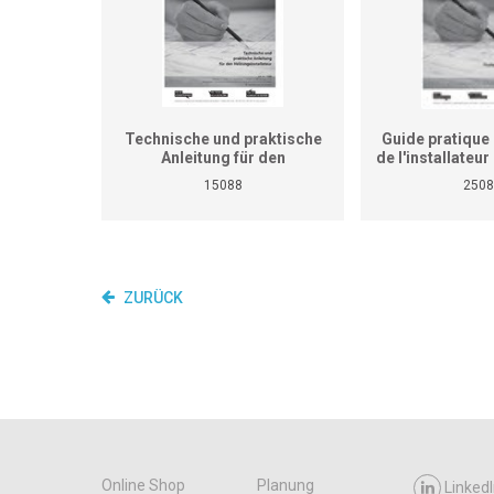
Technische und praktische
Guide pratique 
Anleitung für den
de l'installateu
Heizungsinstallateur (ersetzt
(Ne remplace p
15088
2508
nicht den praktischen
de travaux pra
Lehrgang für überbetriebliche
cours interent
Kurse und Betriebe)
entrepr
ZURÜCK
Online Shop
Planung
LinkedI