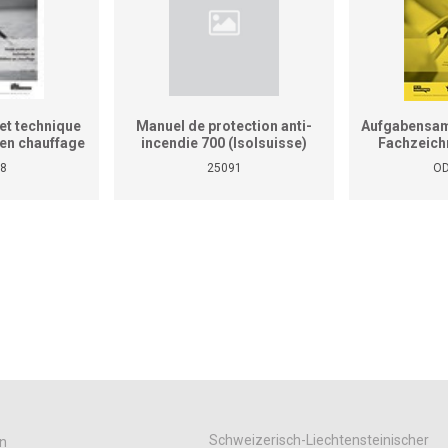
et technique
Manuel de protection anti-
Aufgabensam
r en chauffage
incendie 700 (Isolsuisse)
Fachzeich
as le manuel
8
25091
OD
tiques pour
reprises et
ises)
Schweizerisch-Liechtensteinischer
n