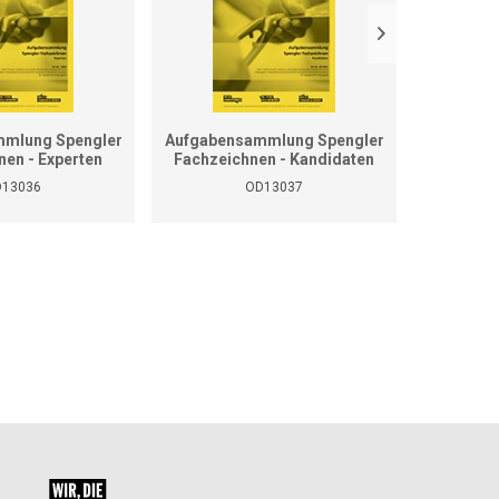
mlung Spengler
Aufgabensammlung Spengler
Grundla
nen - Experten
Fachzeichnen - Kandidaten
13036
OD13037