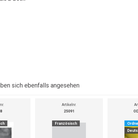
ben sich ebenfalls angesehen
nr.
Artikelnr.
Ar
8
25091
OD
sch
Französisch
Ordne
Deuts