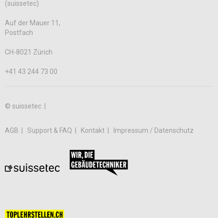
(suissetec)
Auf der Mauer 11,
Postfach
CH-8021 Zürich
+41 43 244 73 00
© suissetec |
AGB
Support & FAQ
Kontakt
Impressum / Datenschutz