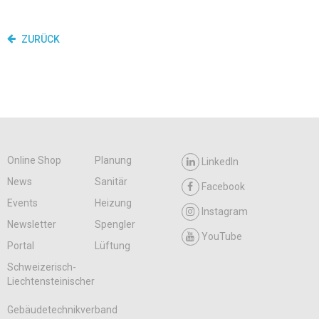
ZURÜCK
Online Shop
Planung
LinkedIn
News
Sanitär
Facebook
Events
Heizung
Instagram
Newsletter
Spengler
YouTube
Portal
Lüftung
Schweizerisch-
Liechtensteinischer
Gebäudetechnikverband