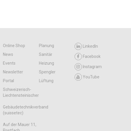
Online Shop
Planung
LinkedIn
News
Sanitär
Facebook
Events
Heizung
Instagram
Newsletter
Spengler
YouTube
Portal
Lüftung
Schweizerisch-
Liechtensteinischer
Gebäudetechnikverband
(suissetec)
Auf der Mauer 11,
Postfach