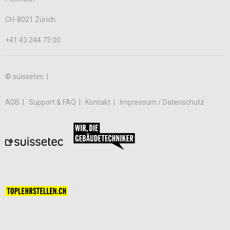
CH-8021 Zürich
+41 43 244 73 00
© suissetec |
AGB
Support & FAQ
Kontakt
Impressum / Datenschutz