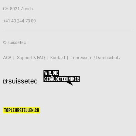
CH-8021 Zürich
+41 43 244 73 00
© suissetec |
AGB
Support & FAQ
Kontakt
Impressum / Datenschutz