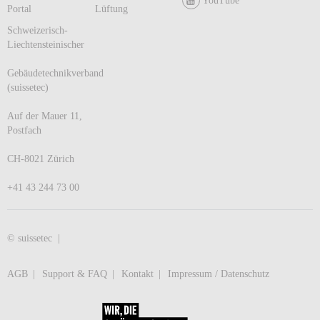
YouTube
Portal
Lüftung
Schweizerisch-
Liechtensteinischer
Gebäudetechnikverband
(suissetec)
Auf der Mauer 11,
Postfach
CH-8021 Zürich
+41 43 244 73 00
© suissetec |
AGB
Support & FAQ
Kontakt
Impressum / Datenschutz