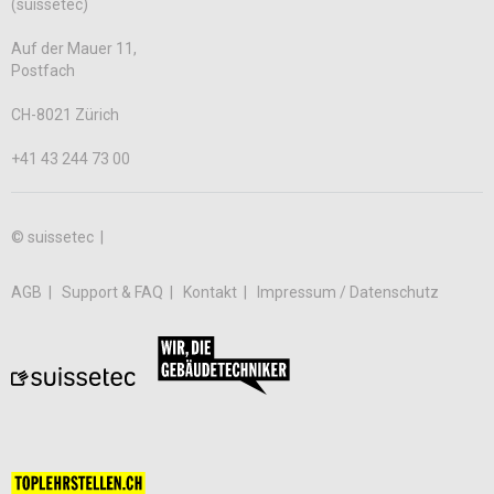
(suissetec)
Auf der Mauer 11,
Postfach
CH-8021 Zürich
+41 43 244 73 00
© suissetec |
AGB
Support & FAQ
Kontakt
Impressum / Datenschutz