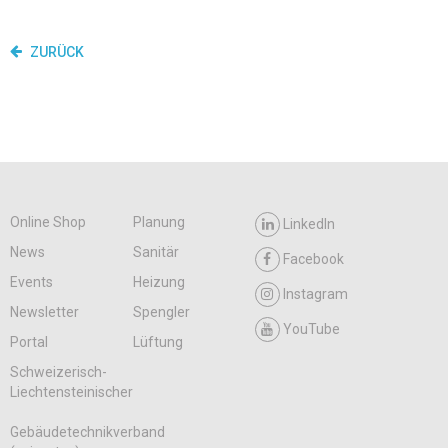
ZURÜCK
Online Shop
Planung
LinkedIn
News
Sanitär
Facebook
Events
Heizung
Instagram
Newsletter
Spengler
YouTube
Portal
Lüftung
Schweizerisch-
Liechtensteinischer
Gebäudetechnikverband