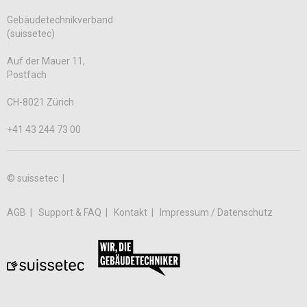
Gebäudetechnikverband
(suissetec)
Auf der Mauer 11,
Postfach
CH-8021 Zürich
+41 43 244 73 00
© suissetec |
AGB
Support & FAQ
Kontakt
Impressum / Datenschutz