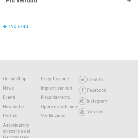
Più venduti
INDIETRO
Online Shop
Progettazione
LinkedIn
News
Impianti sanitari
Facebook
Eventi
Riscaldamento
Instagram
Newsletter
Opere da lattoniere
YouTube
Portale
Ventilazione
Associazione
svizzera e del
Liechtenstein