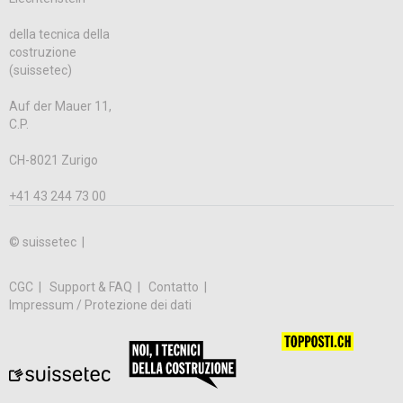
della tecnica della
costruzione
(suissetec)
Auf der Mauer 11,
C.P.
CH-8021 Zurigo
+41 43 244 73 00
© suissetec |
CGC
Support & FAQ
Contatto
Impressum / Protezione dei dati