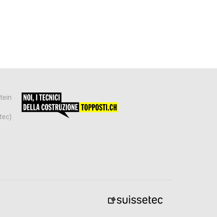
tein
tec)