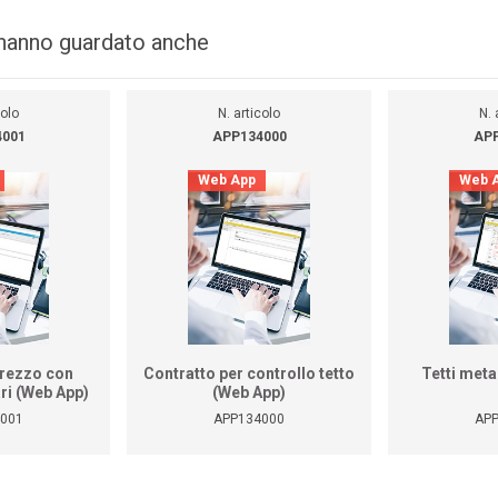
i hanno guardato anche
colo
N. articolo
N. 
4001
APP134000
APP
Web App
Web 
prezzo con
Contratto per controllo tetto
Tetti meta
ri (Web App)
(Web App)
001
APP134000
AP