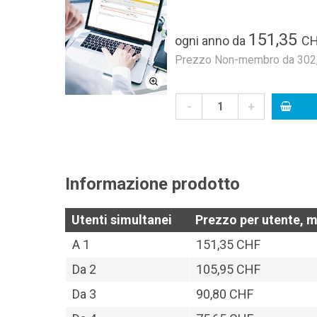
151,35
ogni anno
da
C
Prezzo Non-membro da 302,7
-
+
Informazione prodotto
Utenti simultanei
Prezzo per utente,
A
1
151,35 CHF
Da
2
105,95 CHF
Da
3
90,80 CHF