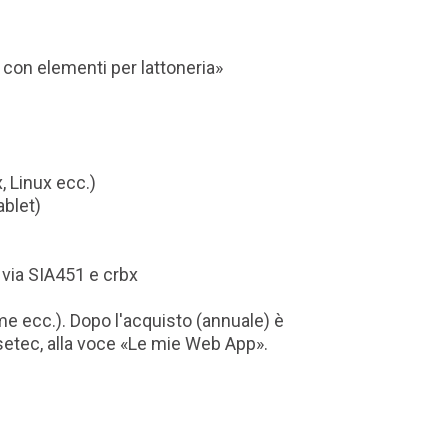
 con elementi per lattoneria»
, Linux ecc.)
ablet)
 via SIA451 e crbx
me ecc.). Dopo l'acquisto (annuale) è
ssetec, alla voce «Le mie Web App».