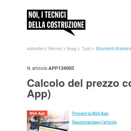
suissetec
Service
Strumenti di lavoro
Shop
Tutti
N. articolo
APP134003
Calcolo del prezzo c
App)
Provare la Web App
Web App
Raccomandare l'articolo