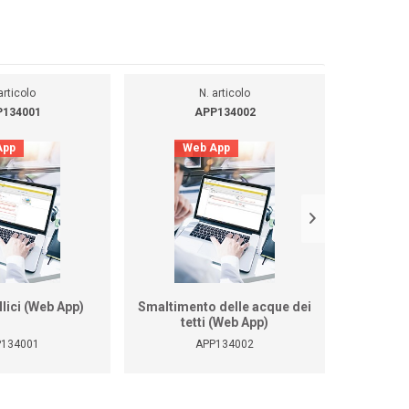
articolo
N. articolo
134001
APP134002
App
Web App
Ca
D
llici (Web App)
Smaltimento delle acque dei
Druckve
tetti (Web App)
Wasserst
und 
P134001
APP134002