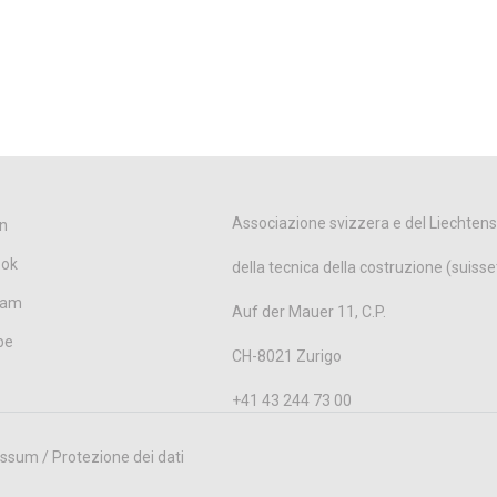
Associazione svizzera e del Liechtens
n
ook
della tecnica della costruzione (suisse
ram
Auf der Mauer 11, C.P.
be
CH-8021 Zurigo
+41 43 244 73 00
ssum / Protezione dei dati