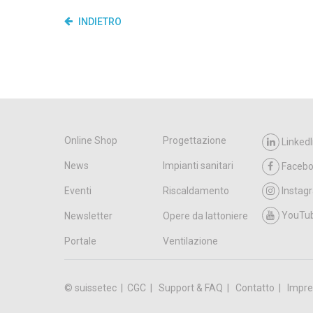
INDIETRO
Online Shop
Progettazione
LinkedI
News
Impianti sanitari
Faceb
Eventi
Riscaldamento
Instag
YouTu
Newsletter
Opere da lattoniere
Portale
Ventilazione
© suissetec |
CGC
Support & FAQ
Contatto
Impre