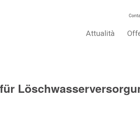
Conta
Attualità
Off
 für Löschwasserversorgu