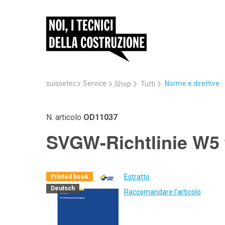
suissetec
Service
Norme e direttive
Shop
Tutti
N. articolo
OD11037
SVGW-Richtlinie W5
Estratto
Printed book
Deutsch
Raccomandare l'articolo