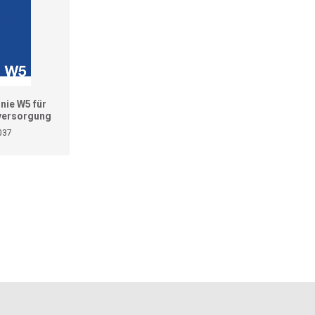
nie W5 für
versorgung
037