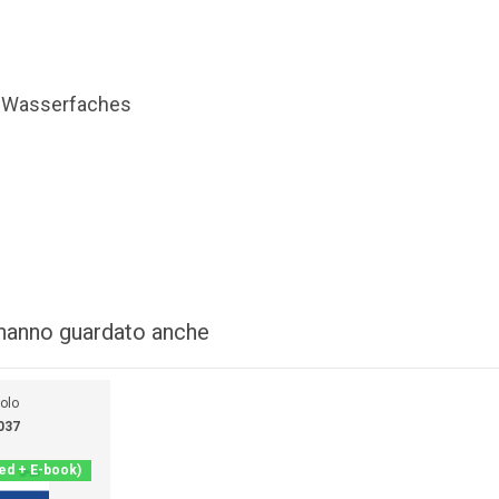
d Wasserfaches
i hanno guardato anche
colo
037
ted + E-book)