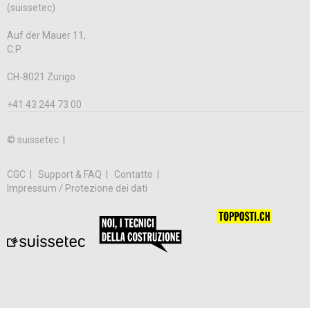
(suissetec)
Auf der Mauer 11,
C.P.
CH-8021 Zurigo
+41 43 244 73 00
© suissetec |
CGC
Support & FAQ
Contatto
Impressum / Protezione dei dati