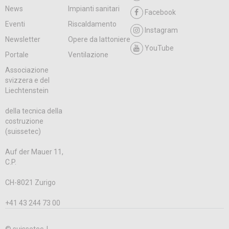
News
Impianti sanitari
Facebook
Eventi
Riscaldamento
Instagram
Newsletter
Opere da lattoniere
YouTube
Portale
Ventilazione
Associazione
svizzera e del
Liechtenstein
della tecnica della
costruzione
(suissetec)
Auf der Mauer 11,
C.P.
CH-8021 Zurigo
+41 43 244 73 00
© suissetec |