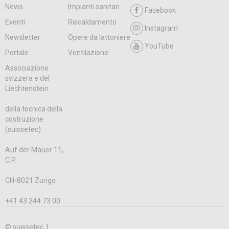
News
Impianti sanitari
Facebook
Eventi
Riscaldamento
Instagram
Newsletter
Opere da lattoniere
YouTube
Portale
Ventilazione
Associazione
svizzera e del
Liechtenstein
della tecnica della
costruzione
(suissetec)
Auf der Mauer 11,
C.P.
CH-8021 Zurigo
+41 43 244 73 00
© suissetec |