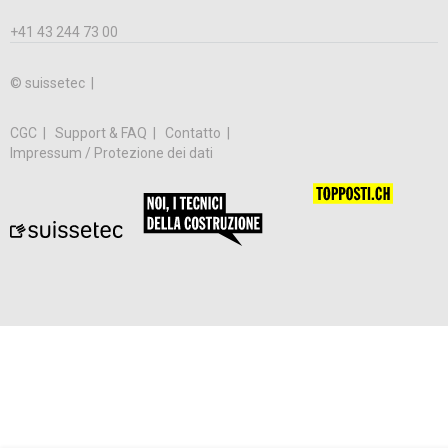
+41 43 244 73 00
© suissetec |
CGC
Support & FAQ
Contatto
Impressum / Protezione dei dati