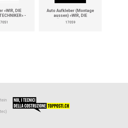
er «WIR, DIE
Auto Aufkleber (Montage
Auto A
ECHNIKER» -
aussen) «WIR, DIE
aus
se Grössen
GEBÄUDETECHNIKER»
GEBÄ
17051
17059
(Format A2)
tein
tec)