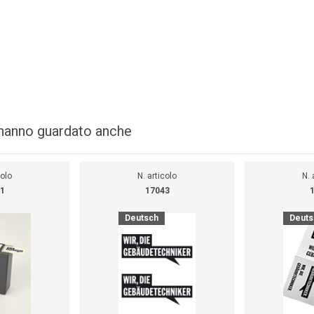
i hanno guardato anche
colo
N. articolo
N. 
1
17043
Deutsch
Deuts