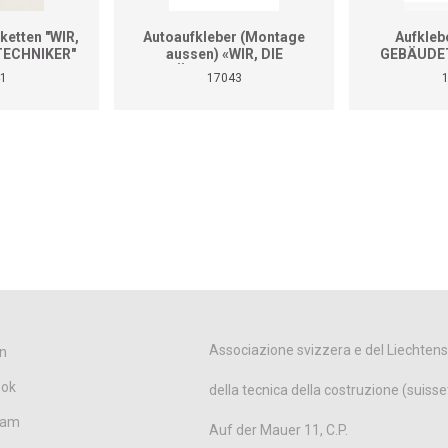
ketten "WIR,
Autoaufkleber (Montage
Aufkleb
TECHNIKER"
aussen) «WIR, DIE
GEBÄUDET
 250 Stk.
GEBÄUDETECHNIKER»
Diver
1
17043
(Format A4)
Associazione svizzera e del Liechtens
n
ook
della tecnica della costruzione (suisse
ram
Auf der Mauer 11, C.P.