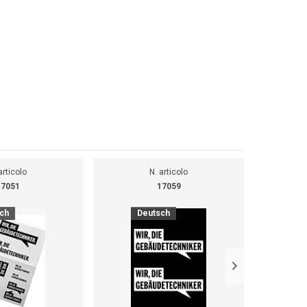
articolo
N. articolo
17051
17059
ch
Deutsch
D