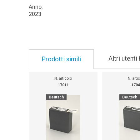
Anno:
2023
Altri utent
Prodotti simili
N. articolo
N. arti
17011
1704
Deutsch
Deutsch