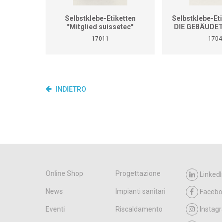
Selbstklebe-Etiketten
Selbstklebe-Eti
"Mitglied suissetec"
DIE GEBÄUDE
Dispenser à
17011
1704
INDIETRO
Online Shop
Progettazione
LinkedI
News
Impianti sanitari
Faceb
Eventi
Riscaldamento
Instag