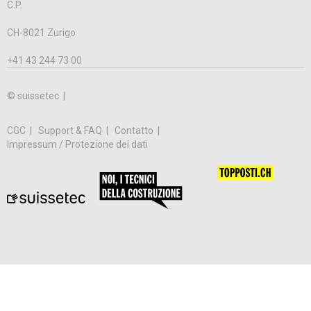
C.P.
CH-8021 Zurigo
+41 43 244 73 00
© suissetec |
CGC
Support & FAQ
Contatto
Impressum / Protezione dei dati