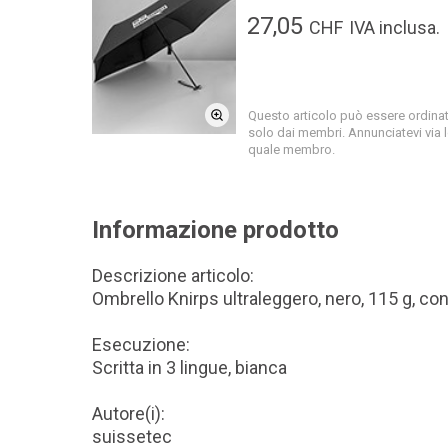
27,05
CHF
IVA inclusa.
Questo articolo può essere ordina
solo dai membri. Annunciatevi via 
quale membro.
Informazione prodotto
Descrizione articolo:
Ombrello Knirps ultraleggero, nero, 115 g, co
Esecuzione:
Scritta in 3 lingue, bianca
Autore(i):
suissetec