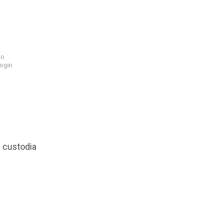
to
login
n custodia