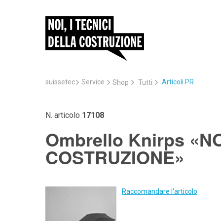
suissetec
Service
Articoli PR
Shop
Tutti
N. articolo
17108
Ombrello Knirps «NO
COSTRUZIONE»
Raccomandare l'articolo