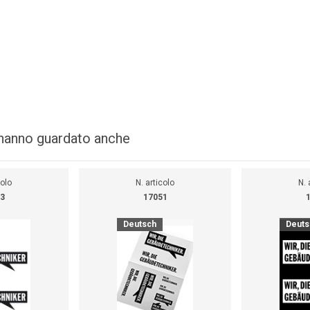
i hanno guardato anche
colo
N. articolo
N. 
3
17051
Deutsch
Deuts