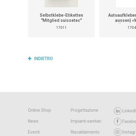
Selbstklebe-Etiketten
Autoaufklebe
"Mitglied suissetec"
aussen) «W
GEBÄUDETE
17011
1704
(Format
INDIETRO
Online Shop
Progettazione
LinkedI
News
Impianti sanitari
Faceb
Eventi
Riscaldamento
Instag