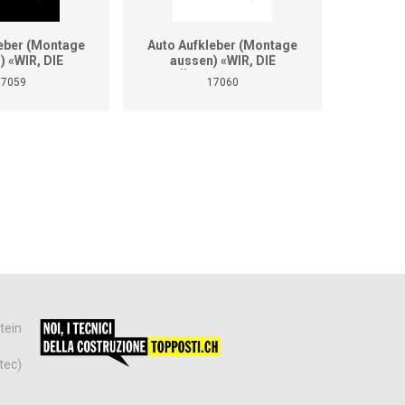
leber (Montage
Auto Aufkleber (Montage
Des m
) «WIR, DIE
aussen) «WIR, DIE
TECHNIKER»
GEBÄUDETECHNIKER»
17059
17060
rmat A2)
(Format A2)
tein
tec)