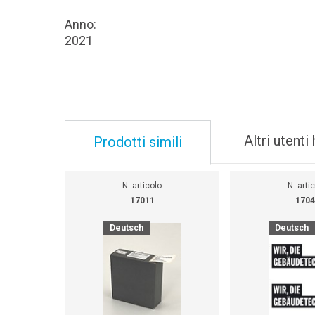
Anno:
2021
Altri utent
Prodotti simili
N. articolo
N. arti
17011
1704
Deutsch
Deutsch