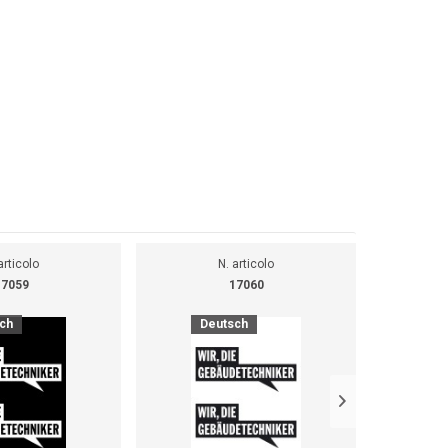
articolo
N. articolo
17059
17060
ch
Deutsch
Pr
F