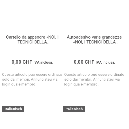
Cartello da appendre «NOI, I
Autoadesivo varie grandezze
TECNICI DELLA
«NOI, I TECNICI DELLA
COSTRUZIONE» (Formato A4)
COSTRUZIONE»
0,00
CHF
0,00
CHF
IVA inclusa.
IVA inclusa.
Questo articolo può essere ordinato
Questo articolo può essere ordinato
solo dai membri. Annunciatevi via
solo dai membri. Annunciatevi via
login quale membro.
login quale membro.
Italienisch
Italienisch