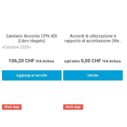
Sanitario Accordo CPN 426
Accordi di utilizzazione è
(Libro rilegato)
rapporto di accettazione (Web
App)
«Edizione 2026»
106,20
CHF
0,00
CHF
IVA inclusa.
ogni anno
IVA inclusa.
Aggiungi al carrello
Utente
Web App
Web App