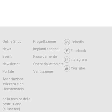
Online Shop
Progettazione
LinkedIn
News
Impianti sanitari
Facebook
Eventi
Riscaldamento
Instagram
Newsletter
Opere da lattoniere
YouTube
Portale
Ventilazione
Associazione
svizzera e del
Liechtenstein
della tecnica della
costruzione
(suissetec)