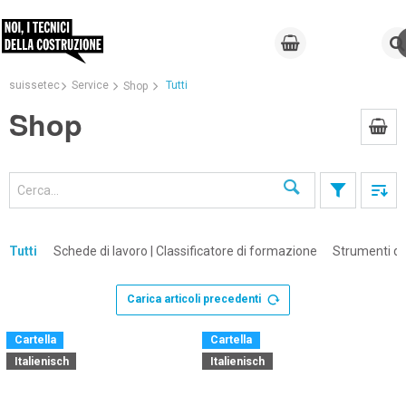
suissetec
Service
Tutti
Shop
Shop
Cerca
Tutti
Schede di lavoro | Classificatore di formazione
Strumenti di
Carica articoli precedenti
×
Cartella
Cartella
Italienisch
Italienisch