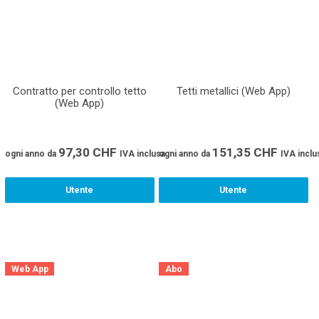
Contratto per controllo tetto
Tetti metallici (Web App)
(Web App)
97,30
CHF
151,35
CHF
ogni anno
da
IVA inclusa.
ogni anno
da
IVA inclu
Utente
Utente
Web App
Abo