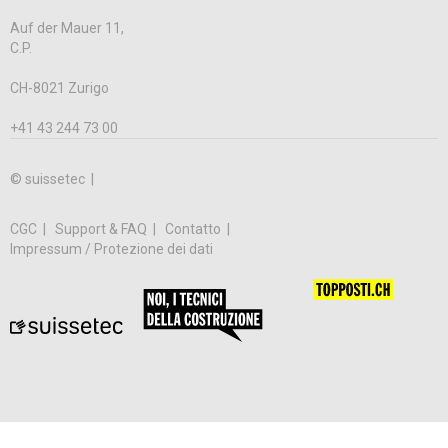
Auf der Mauer 11,
C.P.
CH-8021 Zurigo
+41 43 244 73 00
© suissetec |
CGC
Support & FAQ
Contatto
Impressum / Protezione dei dati