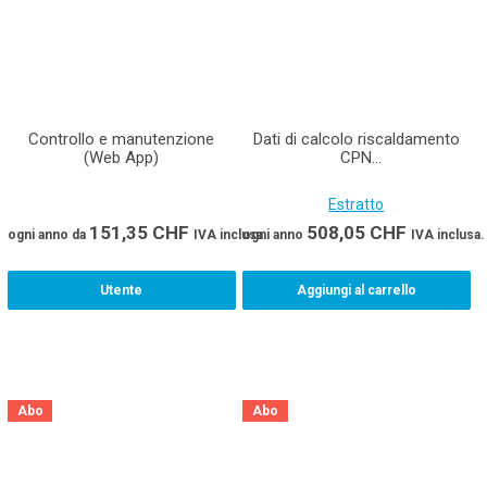
Controllo e manutenzione
Dati di calcolo riscaldamento
(Web App)
CPN
451/452/453/454/497/459
Estratto
151,35
CHF
508,05
CHF
ogni anno
da
IVA inclusa.
ogni anno
IVA inclusa.
Utente
Aggiungi al carrello
Abo
Abo