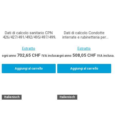
Dati di calcolo sanitario CPN
Dati di calcolo Condotte
426/427/491/492/495/497/499/359
interrate e rubinetteria per
acqua e gas CPN 412/359
Estratto
Estratto
702,65
CHF
508,05
CHF
ogni anno
IVA inclusa.
ogni anno
IVA inclusa.
Aggiungi al carrello
Aggiungi al carrello
Italienisch
Italienisch