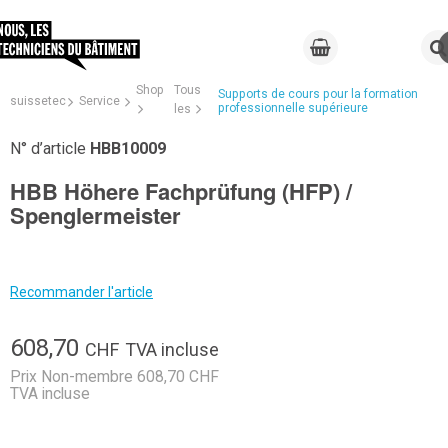
Shop
Tous
Supports de cours pour la formation
suissetec
Service
professionnelle supérieure
les
N° d’article
HBB10009
HBB Höhere Fachprüfung (HFP) /
Spenglermeister
Recommander l'article
608,70
CHF
TVA incluse
Prix Non-membre 608,70 CHF
TVA incluse