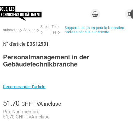
Shop
Tous
Supports de cours pour la formation
suissetec
Service
professionnelle supérieure
les
N° d’article
EBS12501
Personalmanagement in der
Gebäudetechnikbranche
Recommander l'article
51,70
CHF
TVA incluse
Prix Non-membre
51,70 CHF TVA incluse