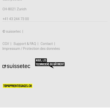
CH-8021 Zurich
+41 43 244 73 00
© suissetec |
CGV
Support & FAQ
Contact
Impressum / Protection des données