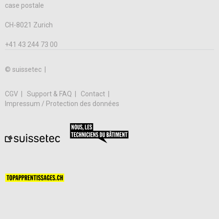
case postale
CH-8021 Zurich
+41 43 244 73 00
© suissetec |
CGV
Support & FAQ
Contact
Impressum / Protection des données