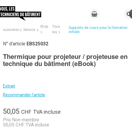
Shop
Tous
Supports de cours pour la formation
suissetec
Service
initiale
les
N° d’article
EBS25032
Thermique pour projeteur / projeteuse en
technique du bâtiment (eBook)
Extrait
Recommander l'article
50,05
CHF
TVA incluse
Prix Non-membre
50,05 CHF TVA incluse