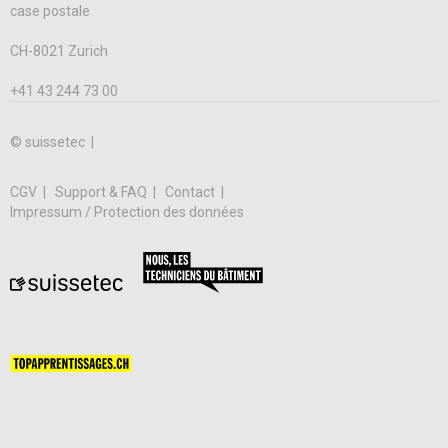
case postale
CH-8021 Zurich
+41 43 244 73 00
© suissetec |
CGV
Support & FAQ
Contact
Impressum / Protection des données