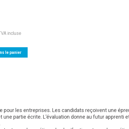
VA incluse
ns le panier
de pour les entreprises. Les candidats reçoivent une épre
 une partie écrite. L'évaluation donne au futur apprent
.