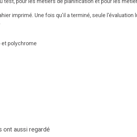
u test, pour les métiers de planification et pour les mét
hier imprimé. Une fois qu'il a terminé, seule l'évaluation 
.
o et polychrome
s ont aussi regardé