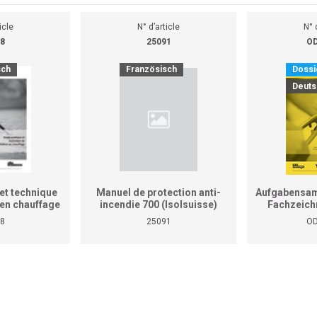
icle
N° d’article
N° 
8
25091
OD
sch
Französisch
Dossi
Deuts
et technique
Manuel de protection anti-
Aufgabensam
r en chauffage
incendie 700 (Isolsuisse)
Fachzeich
as le manuel
8
25091
OD
tiques pour
reprises et
ises)