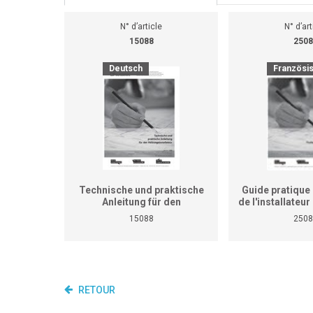
N° d’article
N° d’art
15088
2508
Deutsch
Französi
Technische und praktische
Guide pratique 
Anleitung für den
de l'installateu
Heizungsinstallateur (ersetzt
(Ne remplace p
15088
2508
nicht den praktischen
de travaux pra
Lehrgang für überbetriebliche
cours interent
Kurse und Betriebe)
entrepr
RETOUR