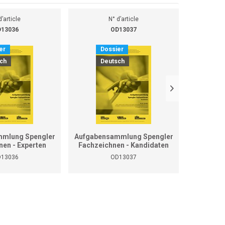
d’article
N° d’article
13036
OD13037
er
Dossier
D
ch
Deutsch
D
mlung Spengler
Aufgabensammlung Spengler
Grundla
nen - Experten
Fachzeichnen - Kandidaten
13036
OD13037