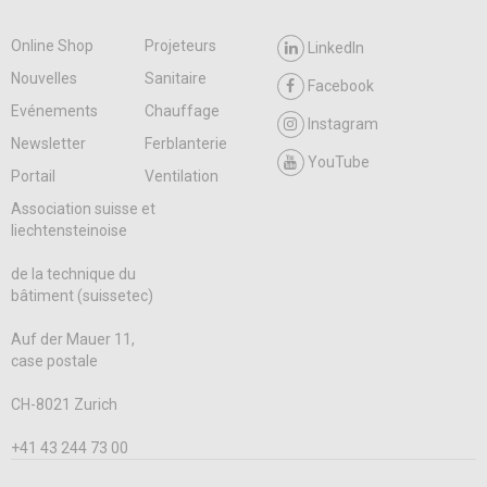
Online Shop
Projeteurs
LinkedIn
Nouvelles
Sanitaire
Facebook
Evénements
Chauffage
Instagram
Newsletter
Ferblanterie
YouTube
Portail
Ventilation
Association suisse et
liechtensteinoise
de la technique du
bâtiment (suissetec)
Auf der Mauer 11,
case postale
CH-8021 Zurich
+41 43 244 73 00