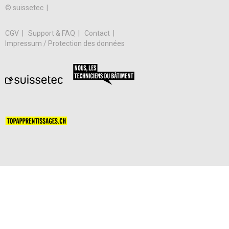
© suissetec |
CGV
Support & FAQ
Contact
Impressum / Protection des données