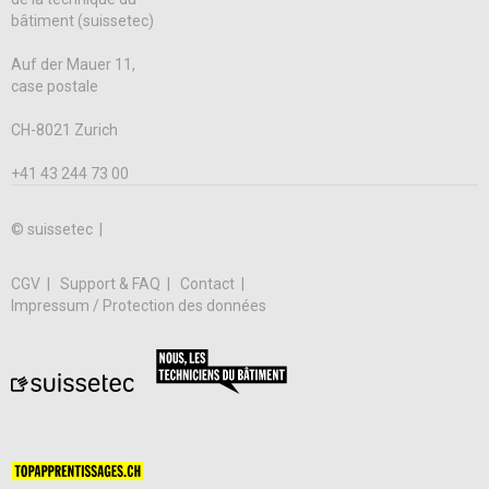
bâtiment (suissetec)
Auf der Mauer 11,
case postale
CH-8021 Zurich
+41 43 244 73 00
© suissetec |
CGV
Support & FAQ
Contact
Impressum / Protection des données