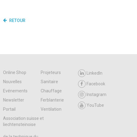
RETOUR
Online Shop
Projeteurs
LinkedIn
Nouvelles
Sanitaire
Facebook
Evénements
Chauffage
Instagram
Newsletter
Ferblanterie
YouTube
Portail
Ventilation
Association suisse et
liechtensteinoise
de la technique du