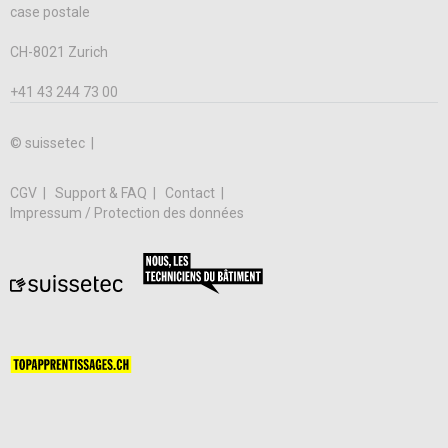
case postale
CH-8021 Zurich
+41 43 244 73 00
© suissetec |
CGV
Support & FAQ
Contact
Impressum / Protection des données