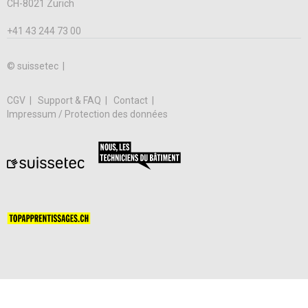
CH-8021 Zurich
+41 43 244 73 00
© suissetec |
CGV
Support & FAQ
Contact
Impressum / Protection des données