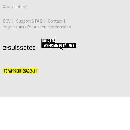
© suissetec |
CGV
Support & FAQ
Contact
Impressum / Protection des données