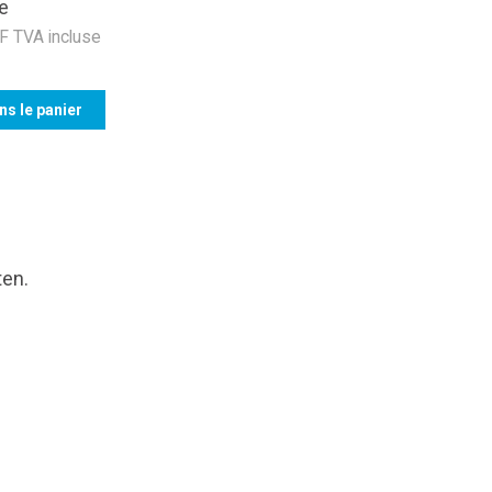
e
 TVA incluse
ns le panier
ten.