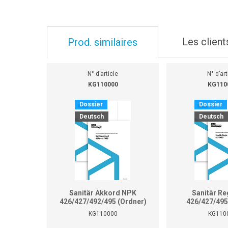
Les client
Prod. similaires
N° d’article
N° d’art
KG110000
KG110
Dossier
Dossier
Deutsch
Deutsch
Sanitär Akkord NPK
Sanitär Re
426/427/492/495 (Ordner)
426/427/495
KG110000
KG110