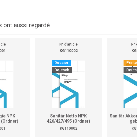
s ont aussi regardé
icle
N° d’article
N° 
001
KG110002
KG
Dossier
Print
Deutsch
Deuts
gie NPK
Sanitär Netto NPK
Sanitär Akko
 (Ordner)
426/427/495 (Ordner)
geb
001
KG110002
KG