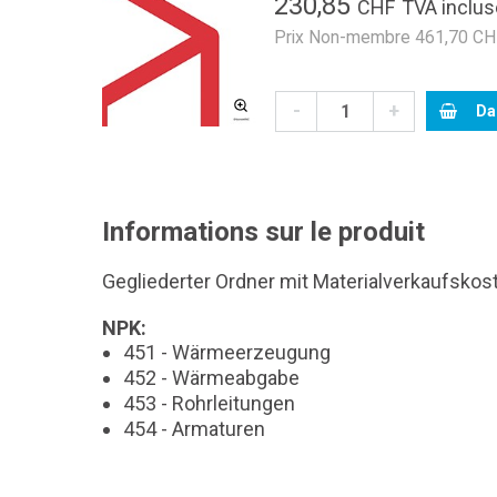
230,85
CHF
TVA inclus
Prix Non-membre 461,70 CHF
-
+
Da
Informations sur le produit
Gegliederter Ordner mit Materialverkaufskos
NPK:
451 - Wärmeerzeugung
452 - Wärmeabgabe
453 - Rohrleitungen
454 - Armaturen