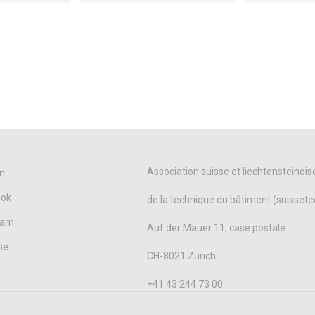
Association suisse et liechtensteinois
n
ook
de la technique du bâtiment (suissete
ram
Auf der Mauer 11, case postale
be
CH-8021 Zurich
+41 43 244 73 00