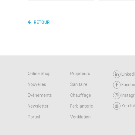
RETOUR
Online Shop
Projeteurs
LinkedI
Nouvelles
Sanitaire
Faceb
Evénements
Chauffage
Instag
YouTu
Newsletter
Ferblanterie
Portail
Ventilation