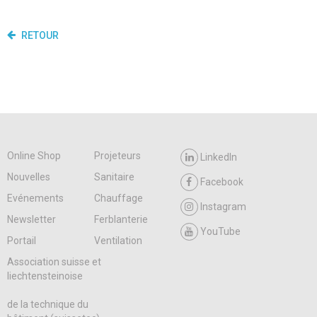
RETOUR
Online Shop
Projeteurs
LinkedIn
Nouvelles
Sanitaire
Facebook
Evénements
Chauffage
Instagram
Newsletter
Ferblanterie
YouTube
Portail
Ventilation
Association suisse et
liechtensteinoise
de la technique du