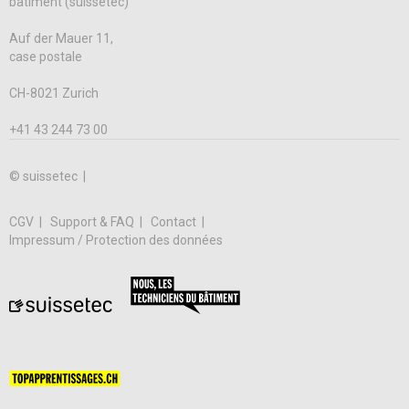
bâtiment (suissetec)
Auf der Mauer 11,
case postale
CH-8021 Zurich
+41 43 244 73 00
© suissetec |
CGV
Support & FAQ
Contact
Impressum / Protection des données