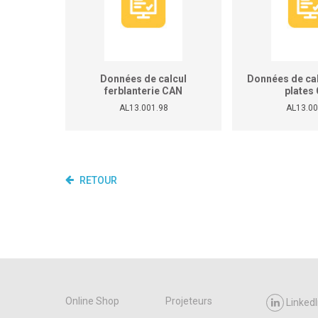
Données de calcul
Données de cal
ferblanterie CAN
plates
351/352/357/359/367/368/369/395
359/364/365/36
AL13.001.98
AL13.00
RETOUR
Online Shop
Projeteurs
LinkedI