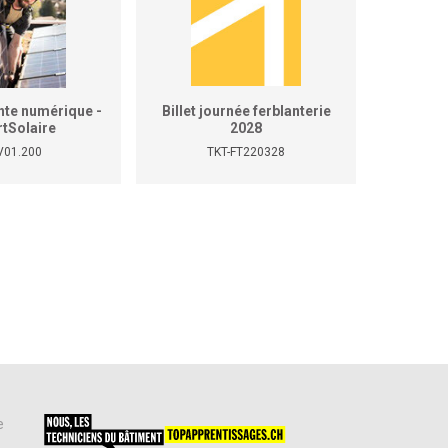
nte numérique -
Billet journée ferblanterie
rtSolaire
2028
V01.200
TKT-FT220328
e