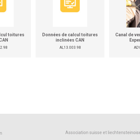
cul toitures
Données de calcul toitures
Canal de ve
 CAN
inclinées CAN
Expe
7/368/369/395
343/359/361/363/365/367/368/369/395
2.98
AL13.003.98
AD
Association suisse et liechtensteinois
n