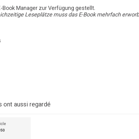
E-Book Manager zur Verfügung gestellt.
leichzeitige Leseplätze muss das E-Book mehrfach erworb
s
s ont aussi regardé
icle
050