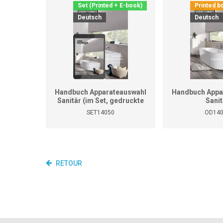
Set (Printed + E-book)
Printed b
Deutsch
Deutsch
Handbuch Apparateauswahl
Handbuch Appa
Sanitär (im Set, gedruckte
Sanit
Ausgabe inkl. E-Book)
SET14050
OD14
RETOUR