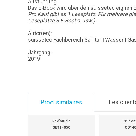
Ausführung:
Das E-Book wird über den suissetec eignen 
Pro Kauf gibt es 1 Leseplatz. Für mehrere g
Leseplätze 3 E-Books, usw.)
Autor(en):
suissetec Fachbereich Sanitär | Wasser | Ga
Jahrgang:
2019
Les client
Prod. similaires
N° d’article
N° d’art
SET14050
OD14