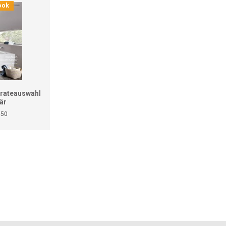
ook
rateauswahl
är
050