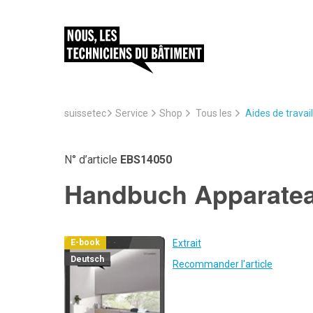
suissetec
Service
Aides de travail
Shop
Tous les
N° d’article
EBS14050
Handbuch Apparatea
Extrait
E-book
Deutsch
Recommander l'article