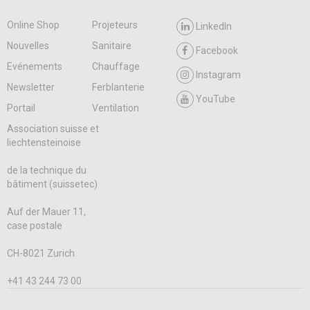
Online Shop
Projeteurs
LinkedIn
Nouvelles
Sanitaire
Facebook
Evénements
Chauffage
Instagram
Newsletter
Ferblanterie
YouTube
Portail
Ventilation
Association suisse et
liechtensteinoise
de la technique du
bâtiment (suissetec)
Auf der Mauer 11,
case postale
CH-8021 Zurich
+41 43 244 73 00