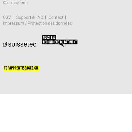
© suissetec |
CGV
Support & FAQ
Contact
Impressum / Protection des données