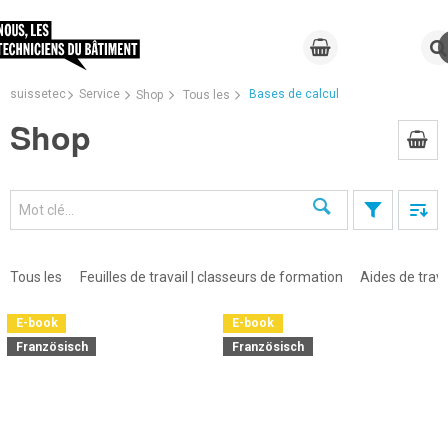
suissetec
Service
Bases de calcul
Shop
Tous les
Shop
Recherche
×
Tous les
Feuilles de travail | classeurs de formation
Aides de trava
E-book
E-book
Französisch
Französisch
×