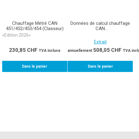
Chauffage Métré CAN
Données de calcul chauffage
451/452/453/454 (Classeur)
CAN
451/452/453/454/497/459
«Edition 2026»
Extrait
230,85
CHF
508,05
CHF
TVA incluse
annuellement
TVA incl
Dans le panier
Dans le panier