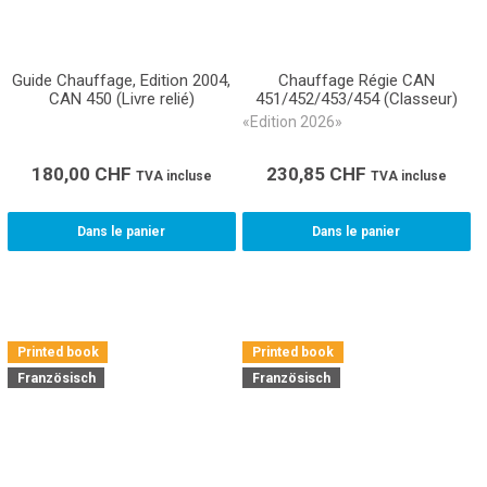
Guide Chauffage, Edition 2004,
Chauffage Régie CAN
CAN 450 (Livre relié)
451/452/453/454 (Classeur)
«Edition 2026»
180,00
CHF
230,85
CHF
TVA incluse
TVA incluse
Dans le panier
Dans le panier
Printed book
Printed book
Französisch
Französisch