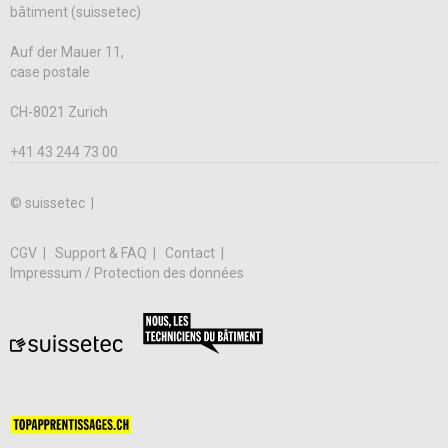
bâtiment (suissetec)
Auf der Mauer 11,
case postale
CH-8021 Zurich
+41 43 244 73 00
© suissetec |
CGV
Support & FAQ
Contact
Impressum / Protection des données