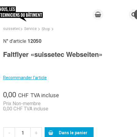
suissetec
Service
Shop
N° d’article
12050
Faltflyer «suissetec Webseiten»
Recommander l'article
0,00
CHF
TVA incluse
Prix Non-membre
0,00 CHF TVA incluse
-
+
Dans le panier