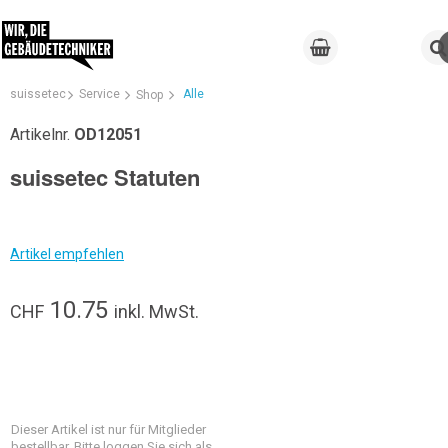
suissetec
Service
Alle
Shop
Artikelnr.
OD12051
suissetec Statuten
Artikel empfehlen
10.75
CHF
inkl. MwSt.
Dieser Artikel ist nur für Mitglieder
bestellbar. Bitte loggen Sie sich als