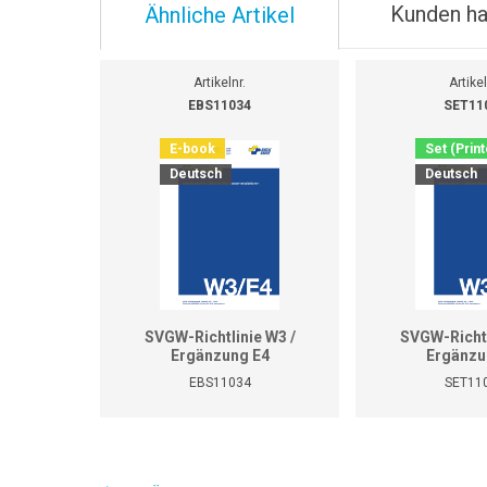
Kunden ha
Ähnliche Artikel
Artikelnr.
Artikel
EBS11034
SET11
E-book
Set (Prin
Deutsch
Deutsch
SVGW-Richtlinie W3 /
SVGW-Richtl
Ergänzung E4
Ergänzu
EBS11034
SET11