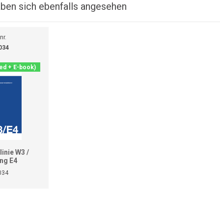
ben sich ebenfalls angesehen
nr.
034
ted + E-book)
inie W3 /
ng E4
034