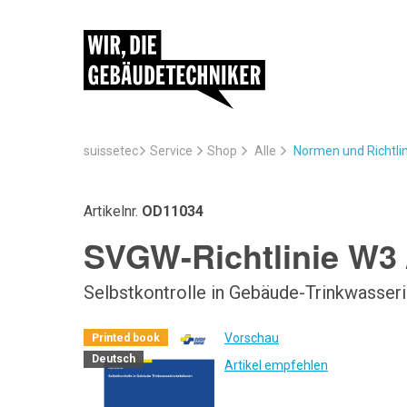
suissetec
Service
Normen und Richtli
Shop
Alle
Artikelnr.
OD11034
SVGW-Richtlinie W3 
Selbstkontrolle in Gebäude-Trinkwasseri
Vorschau
Printed book
Deutsch
Artikel empfehlen