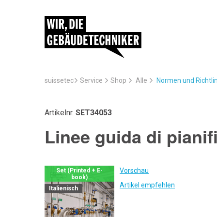
suissetec
Service
Normen und Richtli
Shop
Alle
Artikelnr.
SET34053
Linee guida di pianif
Vorschau
Set (Printed + E-
book)
Artikel empfehlen
Italienisch