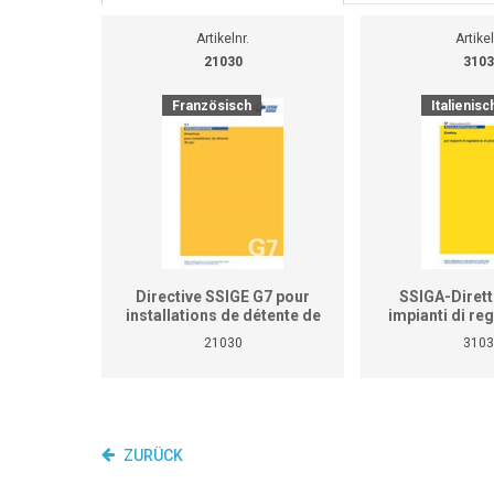
Artikelnr.
Artikel
21030
3103
Französisch
Italienisc
Directive SSIGE G7 pour
SSIGA-Dirett
installations de détente de
impianti di re
gaz
pressione 
21030
3103
ZURÜCK