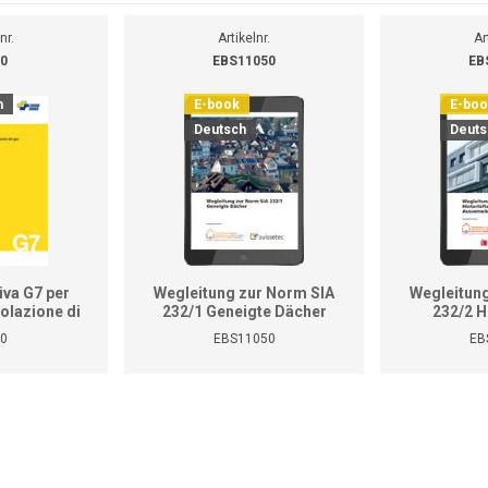
nr.
Artikelnr.
Ar
0
EBS11050
EB
h
E-book
E-bo
Deutsch
Deuts
iva G7 per
Wegleitung zur Norm SIA
Wegleitun
golazione di
232/1 Geneigte Dächer
232/2 H
del gas
Bekle
0
EBS11050
EB
Aussenwän