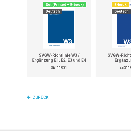
Set (Printed + E-book)
E-book
Deutsch
Deutsch
SVGW-Richtlinie W3 /
SVGW-Richtl
Ergänzung E1, E2, E3 und E4
Ergänzu
SET11031
EBS11
ZURÜCK