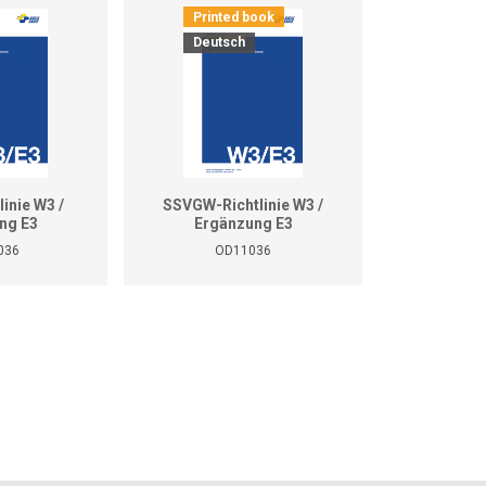
Printed book
Deutsch
inie W3 /
SSVGW-Richtlinie W3 /
ng E3
Ergänzung E3
036
OD11036