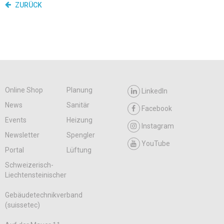
ZURÜCK
Online Shop
Planung
LinkedIn
News
Sanitär
Facebook
Events
Heizung
Instagram
Newsletter
Spengler
YouTube
Portal
Lüftung
Schweizerisch-
Liechtensteinischer
Gebäudetechnikverband
(suissetec)