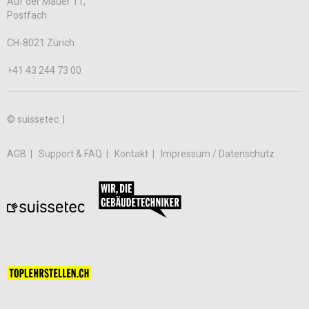
Auf der Mauer 11,
Postfach
CH-8021 Zürich
+41 43 244 73 00
© suissetec |
AGB
Support & FAQ
Kontakt
Impressum / Datenschutz