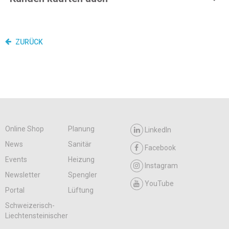
ZURÜCK
Online Shop
Planung
LinkedIn
News
Sanitär
Facebook
Events
Heizung
Instagram
Newsletter
Spengler
YouTube
Portal
Lüftung
Schweizerisch-
Liechtensteinischer