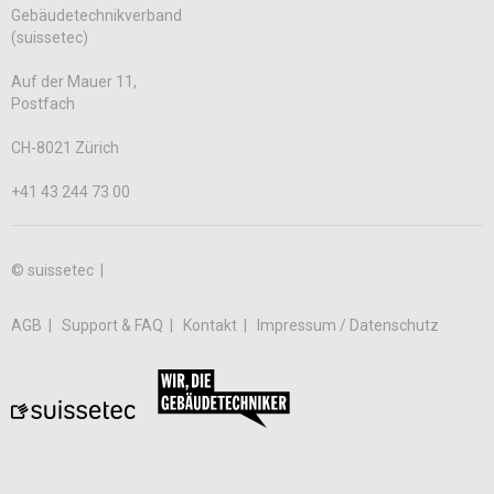
Gebäudetechnikverband
(suissetec)
Auf der Mauer 11,
Postfach
CH-8021 Zürich
+41 43 244 73 00
© suissetec |
AGB
Support & FAQ
Kontakt
Impressum / Datenschutz