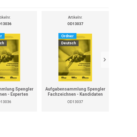
tikelnr.
Artikelnr.
13036
OD13037
r
Ordner
O
ch
Deutsch
D
mlung Spengler
Aufgabensammlung Spengler
Grundla
nen - Experten
Fachzeichnen - Kandidaten
13036
OD13037