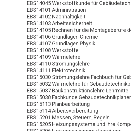
EBS14045 Werkstoffkunde für Gebäudetechn
EBS14101 Administration
EBS14102 Nachhaltigkeit
EBS14103 Arbeitssicherheit
EBS14105 Rechnen für die Montageberufe d
EBS14106 Grundlagen Chemie
EBS14107 Grundlagen Physik
EBS14108 Werkstoffe
EBS14109 Wärmelehre
EBS14110 Strömungslehre
EBS14111 Elektrotechnik
EBS15030 Strömungslehre Fachbuch für Geb
EBS15032 Wärmelehre für Gebäudetechnikpl
EBS15037 Baukonstruktionslehre Lehrmittel
EBS15038 Fachkunde Gebäudetechnikplaner
EBS15113 Planbearbeitung
EBS15114 Arbeitsvorbereitung
EBS15201 Messen, Steuern, Regeln
EBS15205 Heizungssysteme und ihre Komp
EBS15206 Heizungswasseraufbereitung