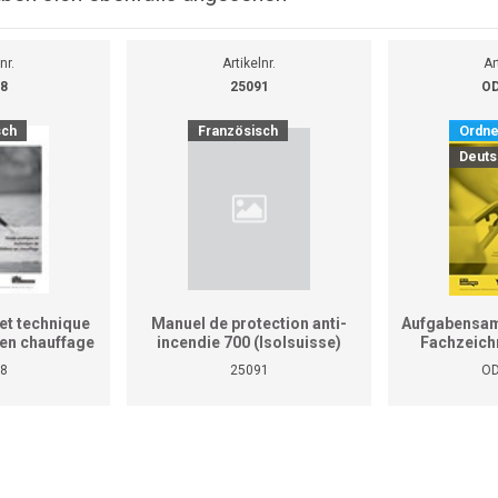
nr.
Artikelnr.
Ar
8
25091
OD
sch
Französisch
Ordne
Deuts
et technique
Manuel de protection anti-
Aufgabensam
r en chauffage
incendie 700 (Isolsuisse)
Fachzeich
as le manuel
8
25091
OD
tiques pour
reprises et
ises)