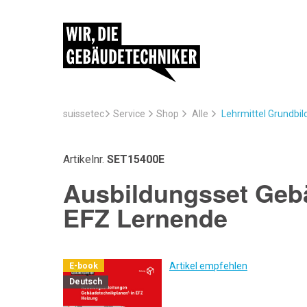
suissetec
Service
Lehrmittel Grundbi
Shop
Alle
Artikelnr.
SET15400E
Ausbildungsset Gebä
EFZ Lernende
Artikel empfehlen
E-book
Deutsch