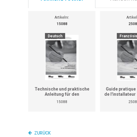
Artikelnr.
Artikel
15088
2508
Deutsch
Französi
Technische und praktische
Guide pratique 
Anleitung für den
de l'installateu
Heizungsinstallateur (ersetzt
(Ne remplace p
15088
2508
nicht den praktischen
de travaux pra
Lehrgang für überbetriebliche
cours interent
Kurse und Betriebe)
entrepr
ZURÜCK