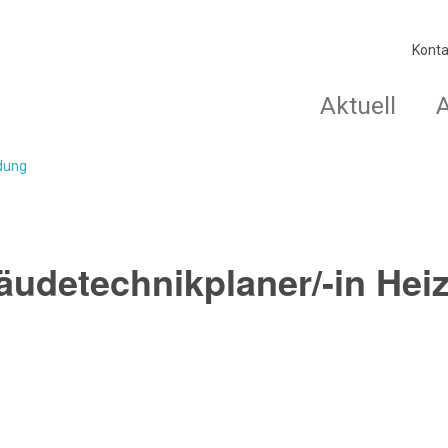
Konta
Aktuell
ldung
udetechnikplaner/-in Hei