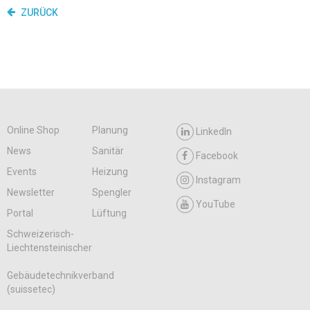
ZURÜCK
Online Shop
Planung
LinkedIn
News
Sanitär
Facebook
Events
Heizung
Instagram
Newsletter
Spengler
YouTube
Portal
Lüftung
Schweizerisch-
Liechtensteinischer
Gebäudetechnikverband
(suissetec)