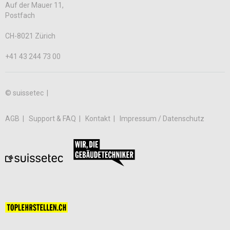
Auf der Mauer 11,
Postfach
CH-8021 Zürich
+41 43 244 73 00
© suissetec |
AGB
Support & FAQ
Kontakt
Impressum / Datenschutz