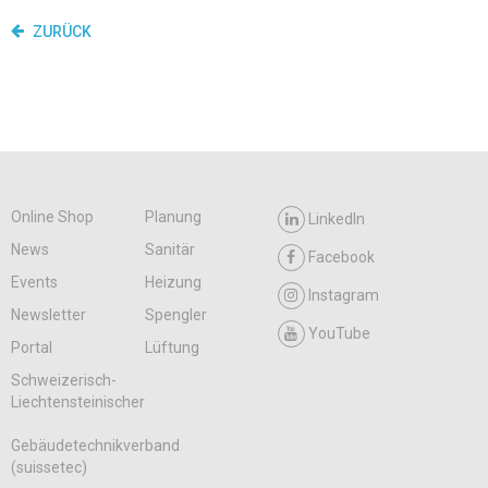
ZURÜCK
Online Shop
Planung
LinkedIn
News
Sanitär
Facebook
Events
Heizung
Instagram
Newsletter
Spengler
YouTube
Portal
Lüftung
Schweizerisch-
Liechtensteinischer
Gebäudetechnikverband
(suissetec)