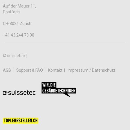
Auf der Mauer 11,
Postfach
CH-8021 Zürich
+41 43 244 73 00
© suissetec |
AGB
Support & FAQ
Kontakt
Impressum / Datenschutz