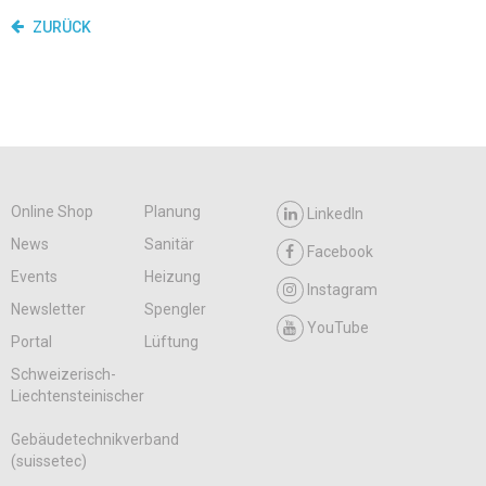
ZURÜCK
Online Shop
Planung
LinkedIn
News
Sanitär
Facebook
Events
Heizung
Instagram
Newsletter
Spengler
YouTube
Portal
Lüftung
Schweizerisch-
Liechtensteinischer
Gebäudetechnikverband
(suissetec)