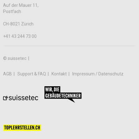
Auf der Mauer 11,
Postfach
CH-8021 Zürich
+41 43 244 73 00
© suissetec |
AGB
Support & FAQ
Kontakt
Impressum / Datenschutz